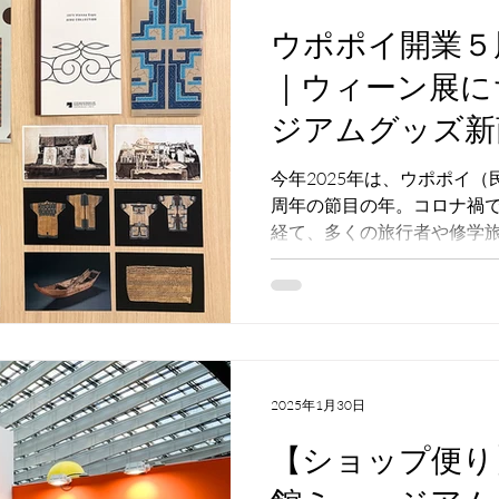
ウポポイ開業５
｜ウィーン展に
ジアムグッズ新
場！
今年2025年は、ウポポイ
周年の節目の年。コロナ禍
経て、多くの旅行者や修学
ヌ文化に触れる場所として賑
ポポイ内にある国立アイヌ
ョップおよびエントランス
店）の「ニエプイ」を、開
いています。 開業５周年特集その５では、開催中の特別
展示「ウィーン万国博覧会
2025年1月30日
ちなんで発売したミュージ
ます。
【ショップ便り