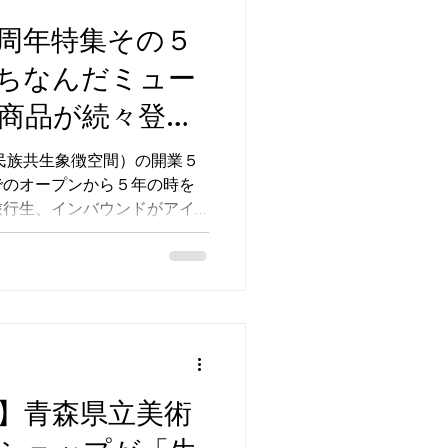
周年特集その５
ちなんだミュー
商品が続々登
（民族共生象徴空間）の開業５
でのオープンから５年の時を
旅行生、インバウンドがアイ
わっています。 当社ではウ
民族博物館のミュージアムシ
棟にあるショップ（お土産
業当初より運営させていただ
とアイヌ・コレクション」に
アムグッズ新商品をご紹介し
】青森県立美術