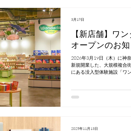
3月19日
【新店舗】ワン
オープンのお知
2026年3月19日（木）に
新規開業した、大規模複合街区
にある没入型体験施設「ワンダリア
Umios」(以下 ワンダリ
ー・エヌ・エー、本社：東
兼CEO：岡村信悟、以下 De
内の「ワンダリアショップ
を開始しました。
2025年11月13日