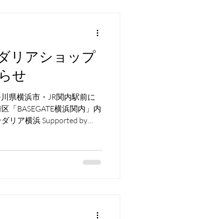
ダリアショップ
らせ
神奈川県横浜市・JR関内駅前に
「BASEGATE横浜関内」内
横浜 Supported by
ア横浜｜企画運営：株式会社ディ
京都渋谷区、代表取締役社長
NA）にて、DeNAより同施設
」の運営業務を受託し、営業