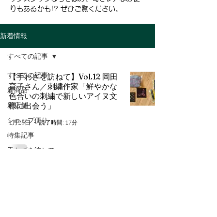
りもあるかも!? ぜひご覧ください。
新着情報
すべての記事
すべての記事
【手わざを訪ねて】Vol.12 岡田
育子さん／刺繍作家「鮮やかな
新商品
色合いの刺繍で新しいアイヌ文
新店舗
様に出会う」
ショップ便り
1月26日
読了時間: 17分
特集記事
手わざを訪ねて
商品情報
【手わざを訪ねて】Vol.11 河岸
麗子さん／編み物作家「身近な
企業情報
素材で編み物の技法を伝える」
メディア掲載
1月21日
読了時間: 16分