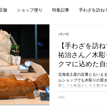
店舗
ショップ便り
特集記事
手わざを訪ね
1月29日
【手わざを訪ねて】
祐治さん／木彫
クマに込めた自
謝」
北海道土産の定番ともいえ
ムショップでも木彫りの置
手しごと作品として人気で
で木彫り作品を作る、やま
素材や作り方などのお話を