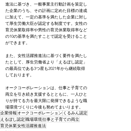
進法に基づき、一般事業主行動計画を策定し
た企業のうち、その計画に定めた目標の達成
に加えて、一定の基準を満たした企業に対し
て厚生労働大臣が認定する制度です。女性の
育児休業取得率や男性の育児休業取得率など
の10の基準を満たすことで認定を受けること
ができます。
また、女性活躍推進法に基づく要件を満たし
たとして、厚生労働省より「えるぼし認定」
の最高位である3つ星も2021年から継続取得
しております。
オークコーポレーションは、仕事と子育ての
両立を引き続き支援するとともに、一人ひと
りが持てる力を最大限に発揮できるような職
場環境づくりに今後も努めてまいります。
企業情報
オークコーポレーション
くるみん認定
えるぼし認定
職場環境
仕事と子育ての両立
育児休業
女性活躍推進法