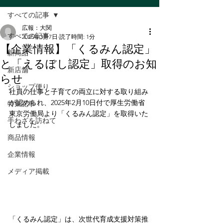
すべての記事
広報：大関
すべての記事
2025年3月7日
読了時間: 1分
【企業情報】「くるみん認定」
新商品
と「えるぼし認定」取得のお知
新店舗
らせ
ショップ便り
社員の仕事と子育ての両立に対する取り組み
が認められ、2025年2月10日付で厚生労働省 
特集記事
東京労働局より「くるみん認定」を取得いた
手わざを訪ねて
しました。
商品情報
企業情報
メディア掲載
「くるみん認定」は、次世代育成支援対策推