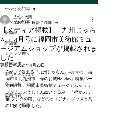
すべての記事
広報：大関
すべての記事
2024年3月1日
読了時間: 1分
【メディア掲載】『九州じゃら
新商品
ん』4月号に福岡市美術館ミュ
新店舗
ージアムショップが掲載されま
ショップ便り
した
特集記事
更新日：
2024年4月23日
GWまで使える『九州じゃらん』4月号の「福
手わざを訪ねて
岡市＆北九州市　春のお城Holiday」特集ペー
商品情報
ジ内にて、福岡市美術館ミュージアムショッ
プが「こぶうしくんぬいぐるみ」「福かぶり
企業情報
猫 フジタの猫」などのオリジナルグッズと共
メディア掲載
に紹介されました。