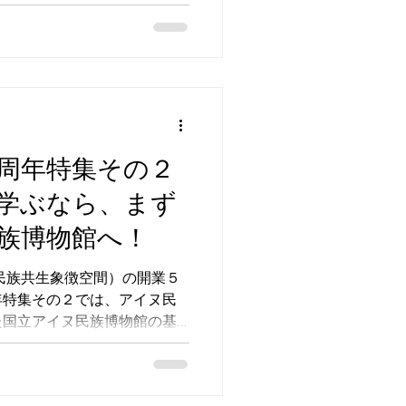
賑わっています。開業５周年
「開館５周年記念 ウィーン
クション」の見どころをご紹
周年特集その２
学ぶなら、まず
族博物館へ！
（民族共生象徴空間）の開業５
年特集その２では、アイヌ民
た国立アイヌ民族博物館の基