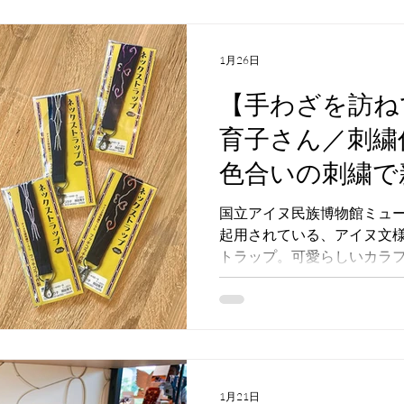
1月26日
【手わざを訪ねて】
育子さん／刺繍
色合いの刺繍で
様に出会う」
国立アイヌ民族博物館ミュ
起用されている、アイヌ文
トラップ。可愛らしいカラ
れます。今回は、アイヌ文
さんに、刺繍の文様や作り
1月21日