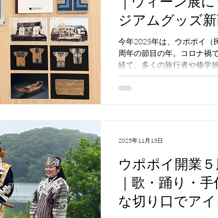
｜ウィーン展に
ジアムグッズ新
場！
今年2025年は、ウポポイ
周年の節目の年。コロナ禍
経て、多くの旅行者や修学
ヌ文化に触れる場所として賑
ポポイ内にある国立アイヌ
ョップおよびエントランス
店）の「ニエプイ」を、開
いています。 開業５周年特集その５では、開催中の特別
展示「ウィーン万国博覧会
2025年11月13日
ちなんで発売したミュージ
ます。
ウポポイ開業５
｜歌・踊り・手
な切り口でアイ