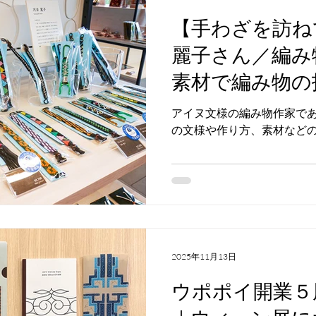
【手わざを訪ねて】
麗子さん／編み
素材で編み物の
アイヌ文様の編み物作家で
の文様や作り方、素材など
2025年11月13日
ウポポイ開業５