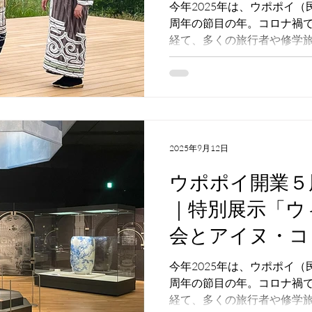
て、学びを深め
今年2025年は、ウポポイ
周年の節目の年。コロナ禍
経て、多くの旅行者や修学
ヌ文化に触れる場所として賑
ポポイ内にある国立アイヌ
ョップおよびエントランス
店）の「ニエプイ」を、開
いています。 開業５周年特
しめる様々な体験をご紹介
2025年9月12日
ウポポイ開業５
｜特別展示「ウ
会とアイヌ・コ
見どころ紹介
今年2025年は、ウポポイ
周年の節目の年。コロナ禍
経て、多くの旅行者や修学