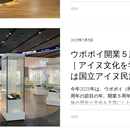
ヌ文化に触れる場所として
特集その３では、特別展示
万国博覧会とアイヌ・コレ
介します。
2025年9月5日
ウポポイ開業５
｜アイヌ文化を
は国立アイヌ民
今年2025年は、ウポポイ
周年の節目の年。開業５周
族の歴史と文化を主題にし
本展示をご紹介します。