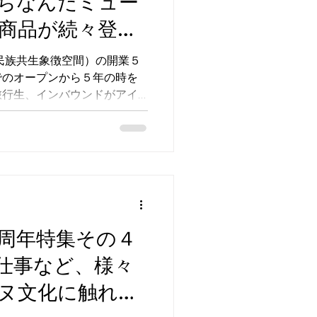
ちなんだミュー
商品が続々登
（民族共生象徴空間）の開業５
でのオープンから５年の時を
旅行生、インバウンドがアイ
わっています。 当社ではウ
民族博物館のミュージアムシ
棟にあるショップ（お土産
業当初より運営させていただ
とアイヌ・コレクション」に
アムグッズ新商品をご紹介し
周年特集その４
仕事など、様々
ヌ文化に触れ