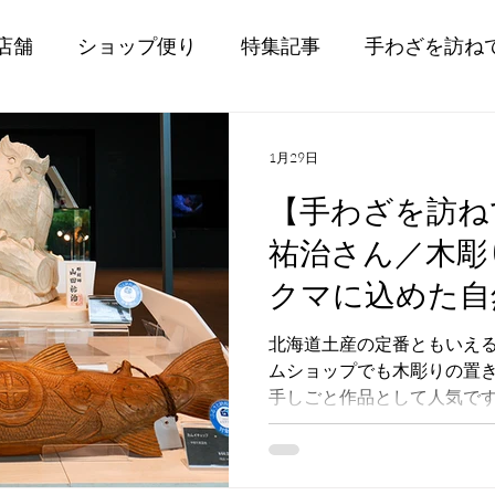
店舗
ショップ便り
特集記事
手わざを訪ね
1月29日
【手わざを訪ねて】
祐治さん／木彫
クマに込めた自
謝」
北海道土産の定番ともいえ
ムショップでも木彫りの置
手しごと作品として人気で
で木彫り作品を作る、やま
素材や作り方などのお話を