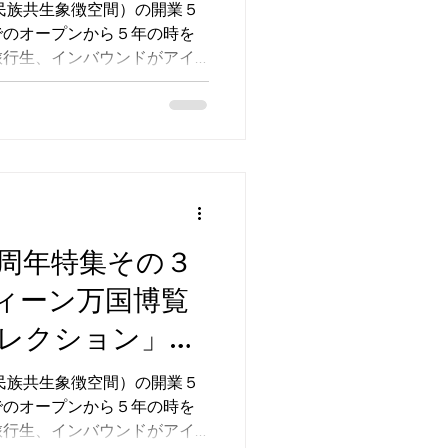
よう！
（民族共生象徴空間）の開業５
でのオープンから５年の時を
旅行生、インバウンドがアイ
わっています。 当社ではウ
民族博物館のミュージアムシ
棟にあるショップ（お土産
業当初より運営させていただ
集その４では、ウポポイで楽
します。
周年特集その３
ィーン万国博覧
レクション」の
（民族共生象徴空間）の開業５
でのオープンから５年の時を
旅行生、インバウンドがアイ